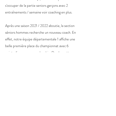
s'occuper de la partie seniors garçons avec 2
entraînements / semaine voir coaching en plus.
Après une saison 2021 / 2022 aboutie, la section
séniors hommes recherche un nouveau coach. En
effet, notre équipe départementale 1 affiche une
belle première place du championnat avec 6
points d'avance sur son dauphin. De plus cette
même équipe participe en ce weekend du 8 mai à
la finale de la coupe départementale. De son côté,
l'équipe départementale 2 termine à la 4ème
place du championnat. Ce sont donc deux équipes
motivées qui n'attendent qu'une chose : jouer et
progresser.
Si vous êtes intéressé(e), merci de contacter
sportive@ecvb.fr