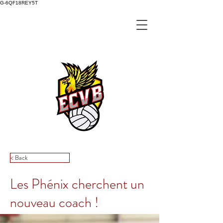
G-6QF18REY5T
< Back
Les Phénix cherchent un
nouveau coach !