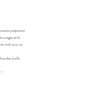
xposants préparent
e nuages et le
rès midi sous un
chaudes (café,
 !