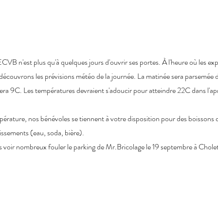
'ECVB n'est plus qu'à quelques jours d'ouvrir ses portes. À l'heure où les e
 découvrons les prévisions météo de la journée. La matinée sera parsemée d
ra 9C. Les températures devraient s'adoucir pour atteindre 22C dans l'ap
pérature, nos bénévoles se tiennent à votre disposition pour des boissons 
issements (eau, soda, bière).
voir nombreux fouler le parking de Mr.Bricolage le 19 septembre à Cholet